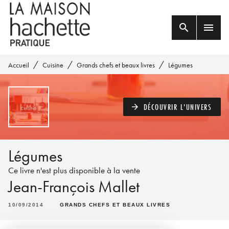
MENU
RECHERCHE
CONTENU
search
menu
PIED DE PAGE
/
/
/
Accueil
Cuisine
Grands chefs et beaux livres
Légumes
DÉCOUVRIR L'UNIVERS
arrow_forward
Légumes
Ce livre n'est plus disponible à la vente
Jean-François Mallet
10/09/2014
GRANDS CHEFS ET BEAUX LIVRES