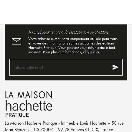
Inscrivez-vous à notre newsletter
Votre adresse e-mail sera uniquement utilisée pour vous
envoyer des informations sur les actualités des éditions
Hachette Pratique. Vous pouvez vous désinscrire à tout
moment. Pour plus d’informations,
cliquez ici
.
send
Indiquez votre email
La Maison Hachette Pratique - Immeuble Louis Hachette – 58 rue
Jean Bleuzen – CS 70007 – 92178 Vanves CEDEX, France