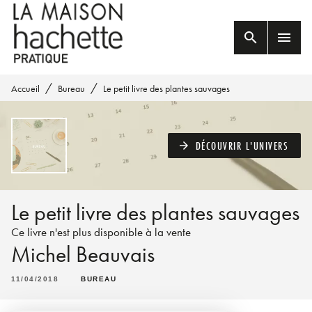
MENU
RECHERCHE
CONTENU
search
menu
PIED DE PAGE
/
/
Accueil
Bureau
Le petit livre des plantes sauvages
DÉCOUVRIR L'UNIVERS
arrow_forward
Le petit livre des plantes sauvages
Ce livre n'est plus disponible à la vente
Michel Beauvais
11/04/2018
BUREAU