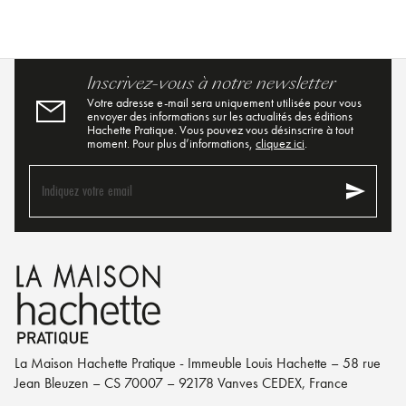
Inscrivez-vous à notre newsletter
Votre adresse e-mail sera uniquement utilisée pour vous
envoyer des informations sur les actualités des éditions
Hachette Pratique. Vous pouvez vous désinscrire à tout
moment. Pour plus d’informations,
cliquez ici
.
send
Indiquez votre email
La Maison Hachette Pratique - Immeuble Louis Hachette – 58 rue
Jean Bleuzen – CS 70007 – 92178 Vanves CEDEX, France