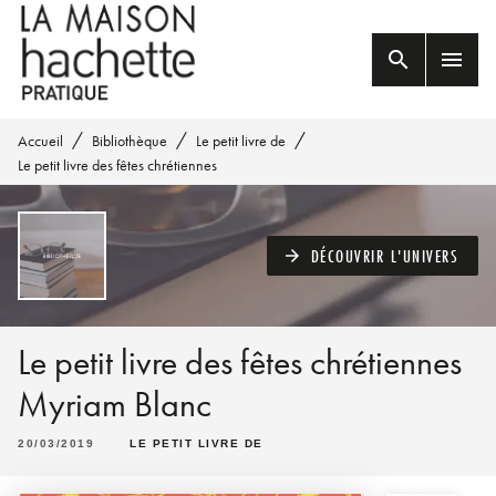
MENU
RECHERCHE
CONTENU
search
menu
PIED DE PAGE
/
/
/
Accueil
Bibliothèque
Le petit livre de
Le petit livre des fêtes chrétiennes
DÉCOUVRIR L'UNIVERS
arrow_forward
Le petit livre des fêtes chrétiennes
Myriam Blanc
20/03/2019
LE PETIT LIVRE DE