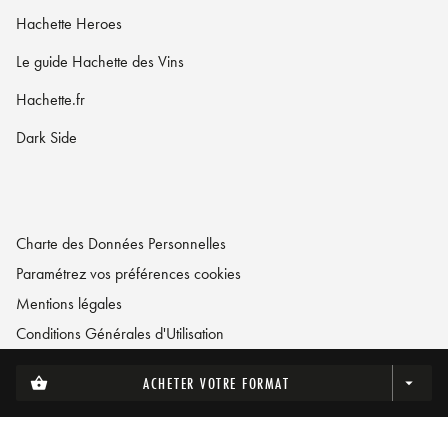
Hachette Heroes
Le guide Hachette des Vins
Hachette.fr
Dark Side
Charte des Données Personnelles
Paramétrez vos préférences cookies
Mentions légales
Conditions Générales d'Utilisation
Charte de référencement
ACHETER VOTRE FORMAT
shopping_basket
arrow_drop_down