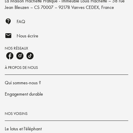
La Maison Hachette Pratique - Immeuble Louis Hachette – 58 rue
Jean Bleuzen – CS 70007 – 92178 Vanves CEDEX, France
contact_support
FAQ
mail
Nous écrire
NOS RÉSEAUX
À PROPOS DE NOUS
Qui sommes-nous ?
Engagement durable
NOS VOISINS
Le lotus et l'éléphant