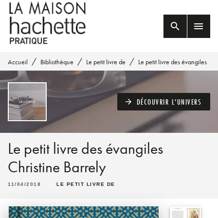
MENU
RECHERCHE
CONTENU
search
menu
PIED DE PAGE
/
/
/
Accueil
Bibliothèque
Le petit livre de
Le petit livre des évangiles
DÉCOUVRIR L'UNIVERS
arrow_forward
Le petit livre des évangiles
Christine Barrely
11/04/2018
LE PETIT LIVRE DE