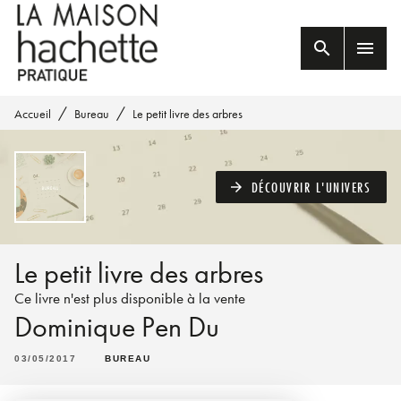
MENU
RECHERCHE
CONTENU
search
menu
PIED DE PAGE
/
/
Accueil
Bureau
Le petit livre des arbres
DÉCOUVRIR L'UNIVERS
arrow_forward
Le petit livre des arbres
Ce livre n'est plus disponible à la vente
Dominique Pen Du
03/05/2017
BUREAU