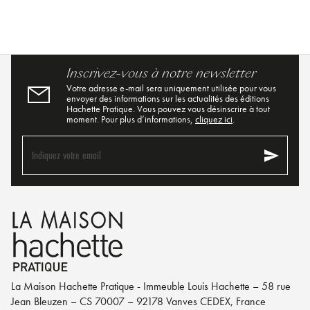
Inscrivez-vous à notre newsletter
Votre adresse e-mail sera uniquement utilisée pour vous
envoyer des informations sur les actualités des éditions
Hachette Pratique. Vous pouvez vous désinscrire à tout
moment. Pour plus d’informations,
cliquez ici
.
send
Indiquez votre email
La Maison Hachette Pratique - Immeuble Louis Hachette – 58 rue
Jean Bleuzen – CS 70007 – 92178 Vanves CEDEX, France