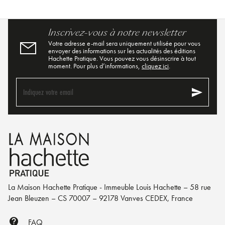
Inscrivez-vous à notre newsletter
Votre adresse e-mail sera uniquement utilisée pour vous
envoyer des informations sur les actualités des éditions
Hachette Pratique. Vous pouvez vous désinscrire à tout
moment. Pour plus d’informations,
cliquez ici
.
send
Indiquez votre email
La Maison Hachette Pratique - Immeuble Louis Hachette – 58 rue
Jean Bleuzen – CS 70007 – 92178 Vanves CEDEX, France
contact_support
FAQ