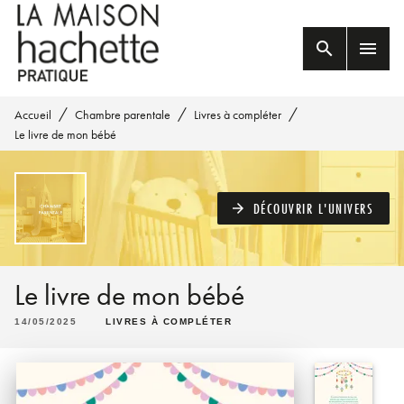
MENU
RECHERCHE
CONTENU
search
menu
PIED DE PAGE
/
/
/
Accueil
Chambre parentale
Livres à compléter
Le livre de mon bébé
DÉCOUVRIR L'UNIVERS
arrow_forward
Le livre de mon bébé
14/05/2025
LIVRES À COMPLÉTER