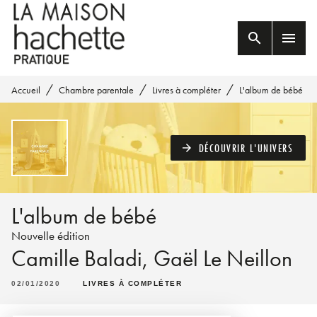
MENU
RECHERCHE
CONTENU
search
menu
PIED DE PAGE
/
/
/
Accueil
Chambre parentale
Livres à compléter
L'album de bébé
DÉCOUVRIR L'UNIVERS
arrow_forward
L'album de bébé
Nouvelle édition
Camille Baladi
,
Gaël Le Neillon
02/01/2020
LIVRES À COMPLÉTER