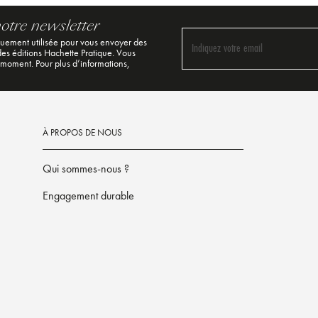
notre newsletter
quement utilisée pour vous envoyer des
Indiquez votre email
 des éditions Hachette Pratique. Vous
 moment. Pour plus d’informations,
À PROPOS DE NOUS
Qui sommes-nous ?
Engagement durable