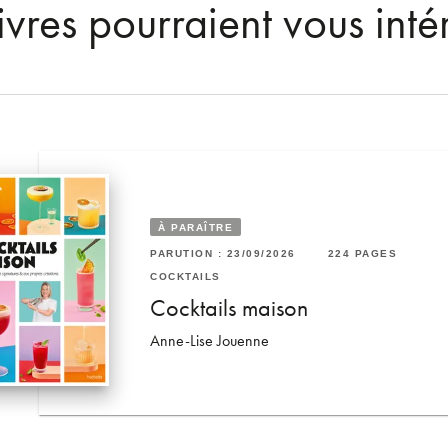
ivres pourraient vous inté
À PARAÎTRE
RUTION : 27/09/2017
220 PAGES
32 PAGES
PARUTION : 23/09/2026
224 PAGES
CKTAILS
COCKTAILS
MPLISSIME Le livre de
ocktails
Cocktails maison
cktails le plus fa…
Anne-Lise Jouenne