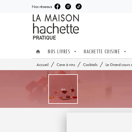
Nos réseaux
MENU
RECHERCHE
CONTENU
NOS LIVRES
HACHETTE CUISINE
home
arrow_drop_down
arrow_drop_down
/
/
/
Accueil
Cave à vins
Cocktails
Le Grand cours d