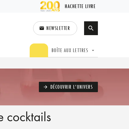
HACHETTE LIVRE
NEWSLETTER
search
email
search
BOÎTE AUX LETTRES
arrow_drop_down
DÉCOUVRIR L'UNIVERS
arrow_forward
 cocktails