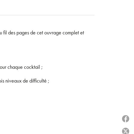
au fil des pages de cet ouvrage complet et
pour chaque cocktail ;
ois niveaux de difficulté ;
P
P