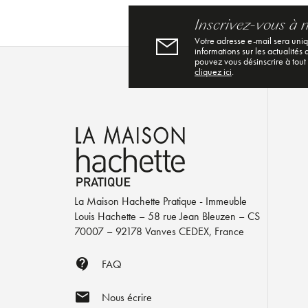
Inscrivez-vous à 
Votre adresse e-mail sera uni
informations sur les actualités
pouvez vous désinscrire à tout
cliquez ici
.
La Maison Hachette Pratique - Immeuble
Louis Hachette – 58 rue Jean Bleuzen – CS
70007 – 92178 Vanves CEDEX, France
contact_support
FAQ
mail
Nous écrire