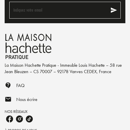
send
Indiquez votre email
La Maison Hachette Pratique - Immeuble Louis Hachette – 58 rue
Jean Bleuzen – CS 70007 – 92178 Vanves CEDEX, France
contact_support
FAQ
mail
Nous écrire
NOS RÉSEAUX