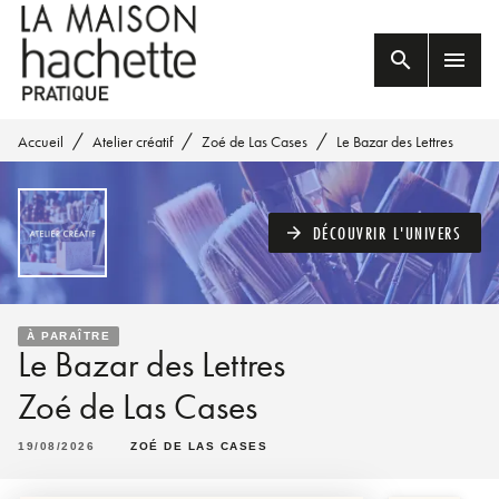
MENU
RECHERCHE
CONTENU
search
menu
PIED DE PAGE
/
/
/
Accueil
Atelier créatif
Zoé de Las Cases
Le Bazar des Lettres
DÉCOUVRIR L'UNIVERS
arrow_forward
À PARAÎTRE
Le Bazar des Lettres
Zoé de Las Cases
19/08/2026
ZOÉ DE LAS CASES