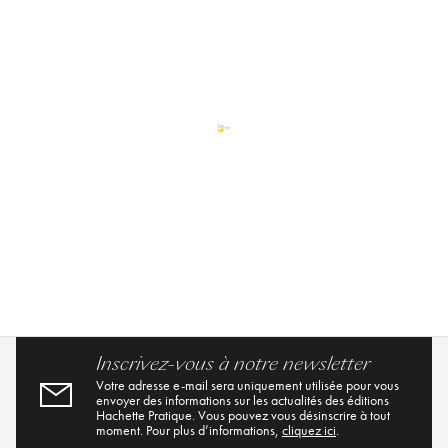
Inscrivez-vous à notre newsletter
Votre adresse e-mail sera uniquement utilisée pour vous
envoyer des informations sur les actualités des éditions
Hachette Pratique. Vous pouvez vous désinscrire à tout
moment. Pour plus d’informations,
cliquez ici
.