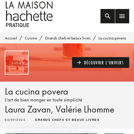
MENU
RECHERCHE
CONTENU
search
menu
PIED DE PAGE
/
/
/
Accueil
Cuisine
Grands chefs et beaux livres
La cucina povera
DÉCOUVRIR L'UNIVERS
arrow_forward
La cucina povera
L'art de bien manger en toute simplicité
Laura Zavan
,
Valérie Lhomme
04/09/2024
GRANDS CHEFS ET BEAUX LIVRES