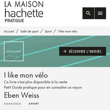
MENU
RECHERCHE
CONTENU
search
menu
PIED DE PAGE
/
/
/
Accueil
Salle de sport
Sport
I like mon vélo
DÉCOUVRIR L'UNIVERS
arrow_forward
I like mon vélo
Ce livre n'est plus disponible à la vente
Petit Guide pratique pour en connaître un rayon
Eben Weiss
25/04/2018
SPORT