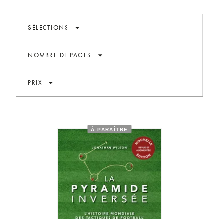
arrow_drop_down
SÉLECTIONS
arrow_drop_down
NOMBRE DE PAGES
arrow_drop_down
PRIX
À PARAÎTRE