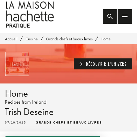
MENU
RECHERCHE
CONTENU
search
menu
PIED DE PAGE
/
/
/
Accueil
Cuisine
Grands chefs et beaux livres
Home
DÉCOUVRIR L'UNIVERS
arrow_forward
Home
Recipes from Ireland
Trish Deseine
07/10/2015
GRANDS CHEFS ET BEAUX LIVRES