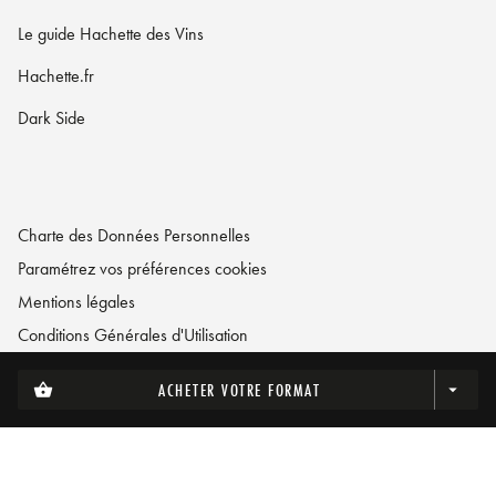
Le guide Hachette des Vins
Hachette.fr
Dark Side
Charte des Données Personnelles
Paramétrez vos préférences cookies
Mentions légales
Conditions Générales d'Utilisation
Charte de référencement
ACHETER VOTRE FORMAT
shopping_basket
arrow_drop_down
LA MAISON HACHETTE PRATIQUE© 2026