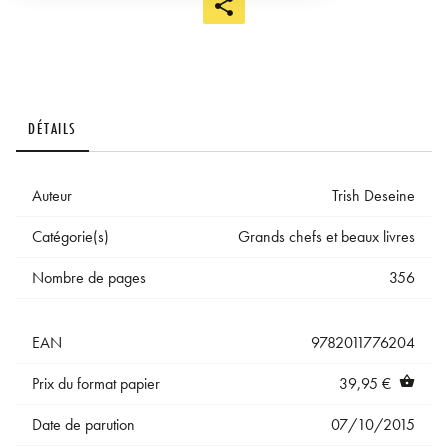
DÉTAILS
Auteur
Trish Deseine
Catégorie(s)
Grands chefs et beaux livres
Nombre de pages
356
EAN
9782011776204
Prix du format papier
39,95 €
shopping_basket
Date de parution
07/10/2015