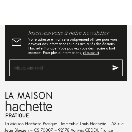
Inscrivez-vous à notre newsletter
Votre adresse e-mail sera uniquement utilisée pour vous
envoyer des informations sur les actualités des éditions
Hachette Pratique. Vous pouvez vous désinscrire à tout
moment. Pour plus d’informations,
cliquez ici
.
send
Indiquez votre email
La Maison Hachette Pratique - Immeuble Louis Hachette – 58 rue
Jean Bleuzen – CS 70007 – 92178 Vanves CEDEX, France