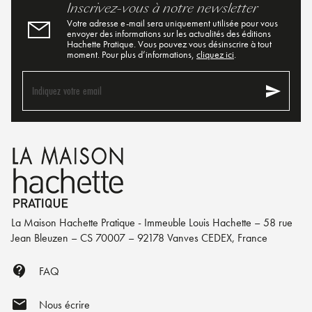
Inscrivez-vous à notre newsletter
Votre adresse e-mail sera uniquement utilisée pour vous
envoyer des informations sur les actualités des éditions
Hachette Pratique. Vous pouvez vous désinscrire à tout
moment. Pour plus d’informations,
cliquez ici
.
send
Indiquez votre email
La Maison Hachette Pratique - Immeuble Louis Hachette – 58 rue
Jean Bleuzen – CS 70007 – 92178 Vanves CEDEX, France
contact_support
FAQ
mail
Nous écrire