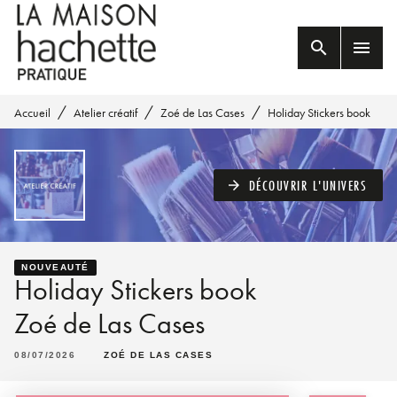
MENU
RECHERCHE
CONTENU
search
menu
PIED DE PAGE
/
/
/
Accueil
Atelier créatif
Zoé de Las Cases
Holiday Stickers book
DÉCOUVRIR L'UNIVERS
arrow_forward
NOUVEAUTÉ
Holiday Stickers book
Zoé de Las Cases
08/07/2026
ZOÉ DE LAS CASES