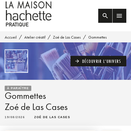
MENU
RECHERCHE
CONTENU
search
menu
PIED DE PAGE
/
/
/
Accueil
Atelier créatif
Zoé de Las Cases
Gommettes
DÉCOUVRIR L'UNIVERS
arrow_forward
À PARAÎTRE
Gommettes
Zoé de Las Cases
19/08/2026
ZOÉ DE LAS CASES