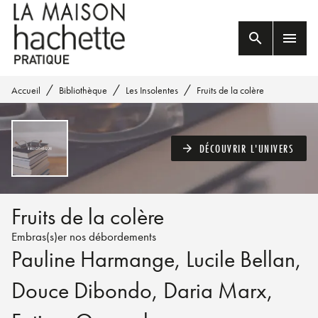
MENU
RECHERCHE
CONTENU
search
menu
PIED DE PAGE
/
/
/
Accueil
Bibliothèque
Les Insolentes
Fruits de la colère
DÉCOUVRIR L'UNIVERS
arrow_forward
Fruits de la colère
Embras(s)er nos débordements
Pauline Harmange
,
Lucile Bellan
,
Douce Dibondo
,
Daria Marx
,