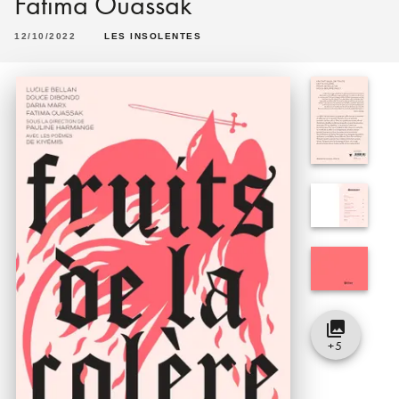
Fatima Ouassak
12/10/2022
LES INSOLENTES
collections
+
5