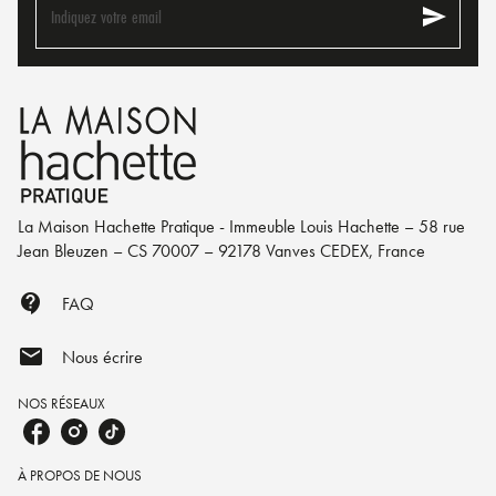
send
Indiquez votre email
La Maison Hachette Pratique - Immeuble Louis Hachette – 58 rue
Jean Bleuzen – CS 70007 – 92178 Vanves CEDEX, France
contact_support
FAQ
mail
Nous écrire
NOS RÉSEAUX
À PROPOS DE NOUS