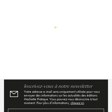
Inscrivez-vous à notre newsletter
Votre adresse e-mail sera uniquement utilisée pour vous
envoyer des informations sur les actualités des éditions
Hachette Pratique. Vous pouvez vous désinscrire à tout
moment. Pour plus d’informations,
cliquez ici
.