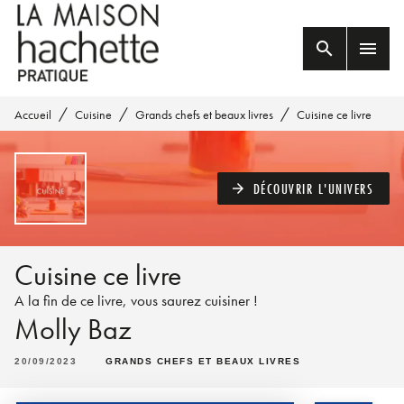
MENU
RECHERCHE
CONTENU
search
menu
PIED DE PAGE
/
/
/
Accueil
Cuisine
Grands chefs et beaux livres
Cuisine ce livre
DÉCOUVRIR L'UNIVERS
arrow_forward
Cuisine ce livre
A la fin de ce livre, vous saurez cuisiner !
Molly Baz
20/09/2023
GRANDS CHEFS ET BEAUX LIVRES