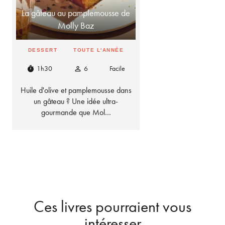
La gâteau au pamplemousse de
Molly Baz
DESSERT
TOUTE L'ANNÉE
1h30
6
Facile
timer
person_outline
Huile d'olive et pamplemousse dans
un gâteau ? Une idée ultra-
gourmande que Mol…
Ces livres pourraient vous
intéresser