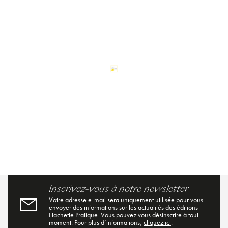
Inscrivez-vous à notre newsletter
Votre adresse e-mail sera uniquement utilisée pour vous
envoyer des informations sur les actualités des éditions
Hachette Pratique. Vous pouvez vous désinscrire à tout
moment. Pour plus d’informations,
cliquez ici
.