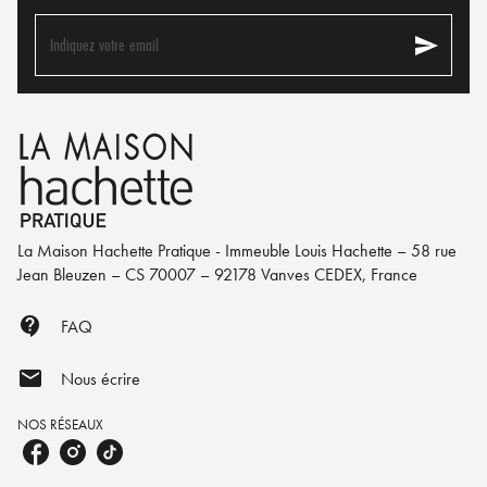
send
Indiquez votre email
La Maison Hachette Pratique - Immeuble Louis Hachette – 58 rue
Jean Bleuzen – CS 70007 – 92178 Vanves CEDEX, France
contact_support
FAQ
mail
Nous écrire
NOS RÉSEAUX