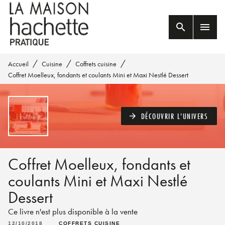
MENU
RECHERCHE
CONTENU
search
menu
PIED DE PAGE
/
/
/
Accueil
Cuisine
Coffrets cuisine
Coffret Moelleux, fondants et coulants Mini et Maxi Nestlé Dessert
DÉCOUVRIR L'UNIVERS
arrow_forward
Coffret Moelleux, fondants et
coulants Mini et Maxi Nestlé
Dessert
Ce livre n'est plus disponible à la vente
12/10/2018
COFFRETS CUISINE