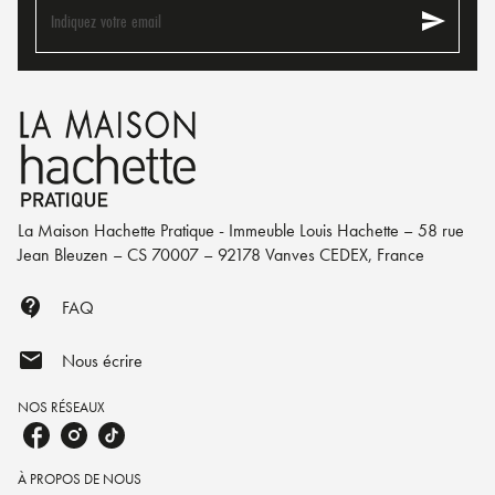
send
Indiquez votre email
La Maison Hachette Pratique - Immeuble Louis Hachette – 58 rue
Jean Bleuzen – CS 70007 – 92178 Vanves CEDEX, France
contact_support
FAQ
mail
Nous écrire
NOS RÉSEAUX
À PROPOS DE NOUS