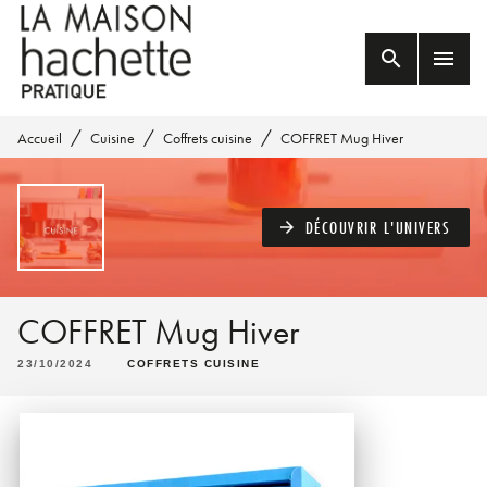
MENU
RECHERCHE
CONTENU
search
menu
PIED DE PAGE
/
/
/
Accueil
Cuisine
Coffrets cuisine
COFFRET Mug Hiver
DÉCOUVRIR L'UNIVERS
arrow_forward
COFFRET Mug Hiver
23/10/2024
COFFRETS CUISINE