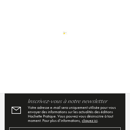
Inscrivez-vous à notre newsletter
Votre adresse e-mail sera uniquement utilisée pour vous
envoyer des informations sur les actualités des éditions
Hachette Pratique. Vous pouvez vous désinscrire à tout
moment. Pour plus d’informations,
cliquez ici
.