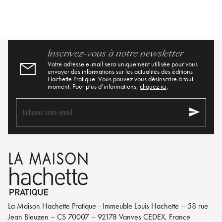
Inscrivez-vous à notre newsletter
Votre adresse e-mail sera uniquement utilisée pour vous
envoyer des informations sur les actualités des éditions
Hachette Pratique. Vous pouvez vous désinscrire à tout
moment. Pour plus d’informations,
cliquez ici
.
send
Indiquez votre email
La Maison Hachette Pratique - Immeuble Louis Hachette – 58 rue
Jean Bleuzen – CS 70007 – 92178 Vanves CEDEX, France