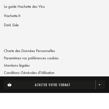
Le guide Hachette des Vins
Hachette.fr
Dark Side
Charte des Données Personnelles
Paramétrez vos préférences cookies
Mentions légales
Conditions Générales d'Utilisation
Charte de référencement
ACHETER VOTRE FORMAT
shopping_basket
arrow_drop_down
LA MAISON HACHETTE PRATIQUE© 2026