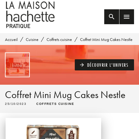
MENU
RECHERCHE
CONTENU
search
menu
PIED DE PAGE
/
/
/
Accueil
Cuisine
Coffrets cuisine
Coffret Mini Mug Cakes Nestle
DÉCOUVRIR L'UNIVERS
arrow_forward
Coffret Mini Mug Cakes Nestle
25/10/2023
COFFRETS CUISINE