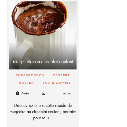
Mug Cake au chocolat coulant
COMFORT FOOD
DESSERT
GOÛTER
TOUTE L'ANNÉE
7min
1
Facile
timer
person_outline
Découvrez une recette rapide du
mugcake au chocolat coulant, parfaite
pour tous…