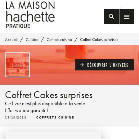
MENU
RECHERCHE
CONTENU
search
menu
PIED DE PAGE
/
/
/
Accueil
Cuisine
Coffrets cuisine
Coffret Cakes surprises
DÉCOUVRIR L'UNIVERS
arrow_forward
Coffret Cakes surprises
Ce livre n'est plus disponible à la vente
Effet wahou garanti !
18/10/2023
COFFRETS CUISINE