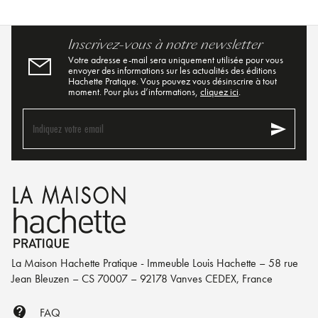
Inscrivez-vous à notre newsletter
Votre adresse e-mail sera uniquement utilisée pour vous
envoyer des informations sur les actualités des éditions
Hachette Pratique. Vous pouvez vous désinscrire à tout
moment. Pour plus d’informations,
cliquez ici
.
send
Indiquez votre email
La Maison Hachette Pratique - Immeuble Louis Hachette – 58 rue
Jean Bleuzen – CS 70007 – 92178 Vanves CEDEX, France
contact_support
FAQ