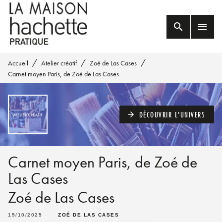
MENU
RECHERCHE
CONTENU
search
menu
PIED DE PAGE
/
/
/
Accueil
Atelier créatif
Zoé de Las Cases
Carnet moyen Paris, de Zoé de Las Cases
DÉCOUVRIR L'UNIVERS
arrow_forward
Carnet moyen Paris, de Zoé de
Las Cases
Zoé de Las Cases
15/10/2025
ZOÉ DE LAS CASES