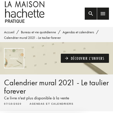
MENU
RECHERCHE
CONTENU
search
menu
PIED DE PAGE
/
/
/
Accueil
Bureau et vie quotidienne
Agendas et calendriers
Calendrier mural 2021 - Le taulier forever
DÉCOUVRIR L'UNIVERS
arrow_forward
Calendrier mural 2021 - Le taulier
forever
Ce livre n'est plus disponible à la vente
07/10/2020
AGENDAS ET CALENDRIERS