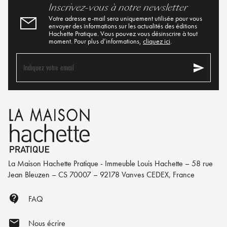
Inscrivez-vous à notre newsletter
Votre adresse e-mail sera uniquement utilisée pour vous
envoyer des informations sur les actualités des éditions
Hachette Pratique. Vous pouvez vous désinscrire à tout
moment. Pour plus d’informations,
cliquez ici
.
send
Indiquez votre email
La Maison Hachette Pratique - Immeuble Louis Hachette – 58 rue
Jean Bleuzen – CS 70007 – 92178 Vanves CEDEX, France
contact_support
FAQ
mail
Nous écrire