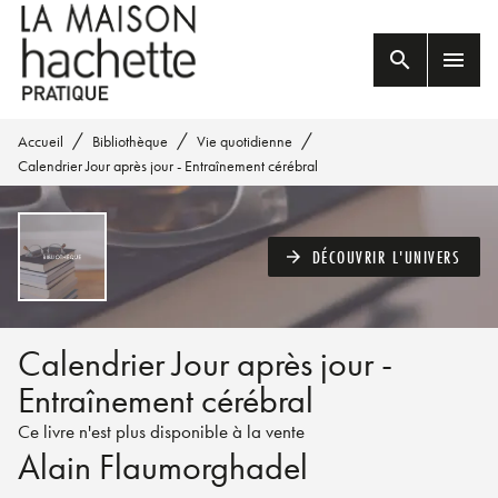
MENU
RECHERCHE
CONTENU
search
menu
PIED DE PAGE
/
/
/
Accueil
Bibliothèque
Vie quotidienne
Calendrier Jour après jour - Entraînement cérébral
DÉCOUVRIR L'UNIVERS
arrow_forward
Calendrier Jour après jour -
Entraînement cérébral
Ce livre n'est plus disponible à la vente
Alain Flaumorghadel