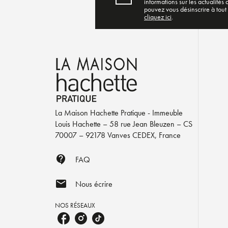
informations sur les actualités
pouvez vous désinscrire à tout
cliquez ici
.
La Maison Hachette Pratique - Immeuble
Louis Hachette – 58 rue Jean Bleuzen – CS
70007 – 92178 Vanves CEDEX, France
contact_support
FAQ
mail
Nous écrire
NOS RÉSEAUX