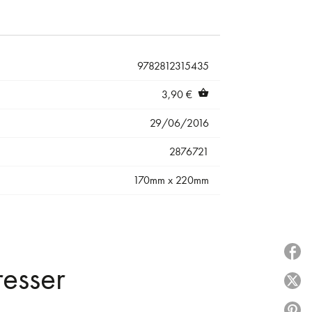
9782812315435
3,90 €
shopping_basket
29/06/2016
2876721
170mm x 220mm
P
resser
P
P