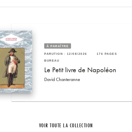
À PARAÎTRE
76 PAGES
RUTION : 16/06/2021
40 PAGES
PARUTION : 12/08/2026
176 PAGES
REAU
BUREAU
ngage des
otos de classe - Disney
Le Petit livre de Napoléon
incesses
David Chanteranne
VOIR TOUTE LA COLLECTION