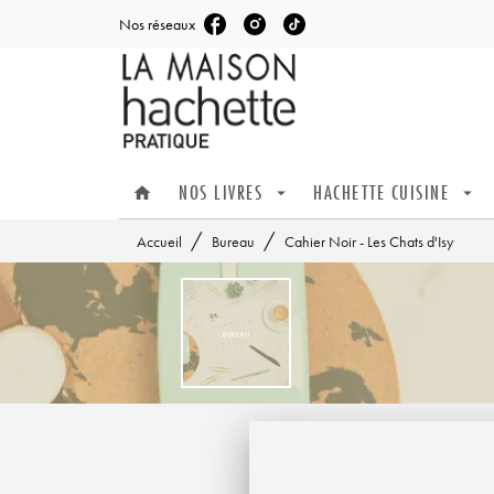
Nos réseaux
MENU
RECHERCHE
CONTENU
NOS LIVRES
HACHETTE CUISINE
home
arrow_drop_down
arrow_drop_down
/
/
Accueil
Bureau
Cahier Noir - Les Chats d'Isy