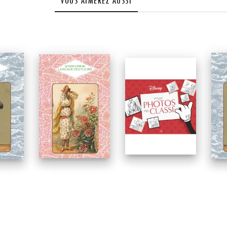
VOUS AIMEREZ AUSSI
NOUVEAUTÉ
À PARAÎTRE
PARUTION : 17/06/2026
1
PA
PARUTION : 12/08/2026
176 PAGES
BUREAU
BU
BUREAU
Le Petit livre du la
Ph
Le Petit livre de Napoléon
Fleurs
Pr
David Chanteranne
Nathalie Chahine