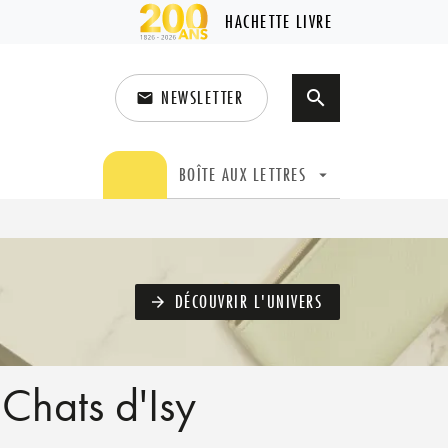
HACHETTE LIVRE
NEWSLETTER
search
email
search
BOÎTE AUX LETTRES
arrow_drop_down
DÉCOUVRIR L'UNIVERS
arrow_forward
 Chats d'Isy