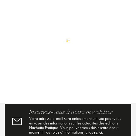
Inscrivez-vous à notre newsletter
Votre adresse e-mail sera uniquement utilisée pour vous
envoyer des informations sur les actualités des éditions
Hachette Pratique. Vous pouvez vous désinscrire à tout
moment. Pour plus d’informations,
cliquez ici
.