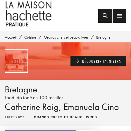
MENU
RECHERCHE
CONTENU
search
menu
PIED DE PAGE
/
/
/
Accueil
Cuisine
Grands chefs et beaux livres
Bretagne
DÉCOUVRIR L'UNIVERS
arrow_forward
Bretagne
Food trip iodé en 100 recettes
Catherine Roig
,
Emanuela Cino
16/11/2022
GRANDS CHEFS ET BEAUX LIVRES