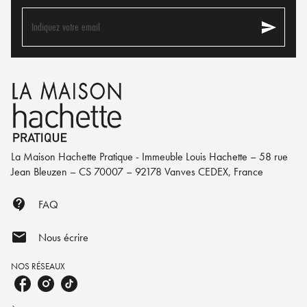
send
Indiquez votre email
La Maison Hachette Pratique - Immeuble Louis Hachette – 58 rue
Jean Bleuzen – CS 70007 – 92178 Vanves CEDEX, France
contact_support
FAQ
mail
Nous écrire
NOS RÉSEAUX