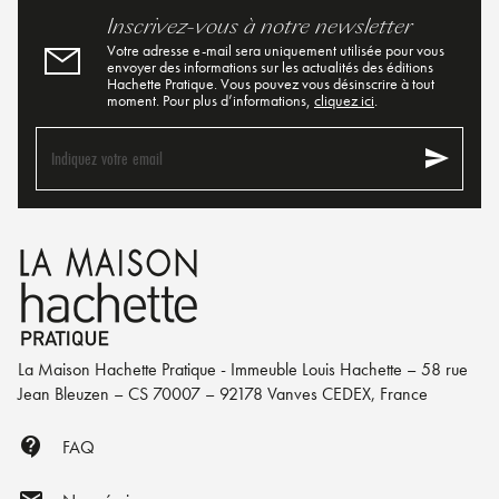
Inscrivez-vous à notre newsletter
Votre adresse e-mail sera uniquement utilisée pour vous
envoyer des informations sur les actualités des éditions
Hachette Pratique. Vous pouvez vous désinscrire à tout
moment. Pour plus d’informations,
cliquez ici
.
send
Indiquez votre email
La Maison Hachette Pratique - Immeuble Louis Hachette – 58 rue
Jean Bleuzen – CS 70007 – 92178 Vanves CEDEX, France
contact_support
FAQ