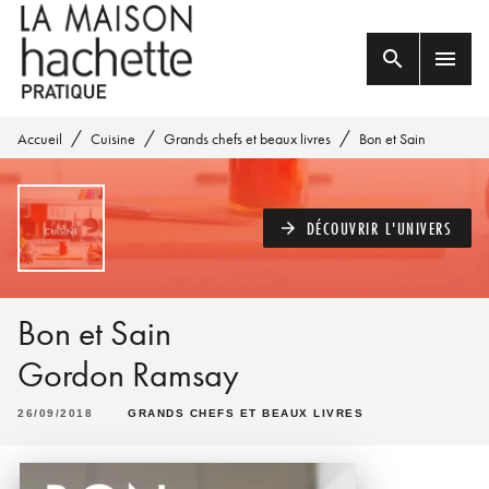
MENU
RECHERCHE
CONTENU
search
menu
PIED DE PAGE
/
/
/
Accueil
Cuisine
Grands chefs et beaux livres
Bon et Sain
DÉCOUVRIR L'UNIVERS
arrow_forward
Bon et Sain
Gordon Ramsay
26/09/2018
GRANDS CHEFS ET BEAUX LIVRES