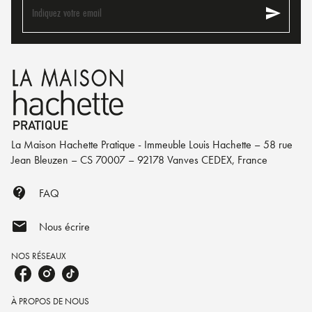
send
Indiquez votre email
La Maison Hachette Pratique - Immeuble Louis Hachette – 58 rue
Jean Bleuzen – CS 70007 – 92178 Vanves CEDEX, France
contact_support
FAQ
mail
Nous écrire
NOS RÉSEAUX
À PROPOS DE NOUS