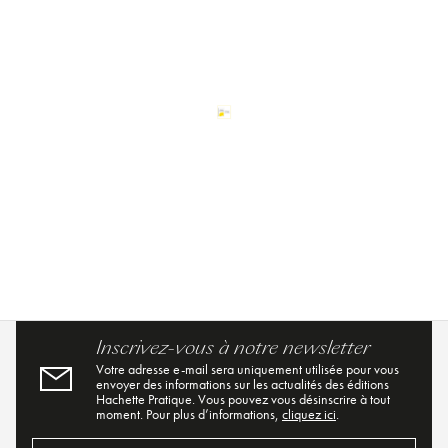
Inscrivez-vous à notre newsletter
Votre adresse e-mail sera uniquement utilisée pour vous
envoyer des informations sur les actualités des éditions
Hachette Pratique. Vous pouvez vous désinscrire à tout
moment. Pour plus d’informations,
cliquez ici
.