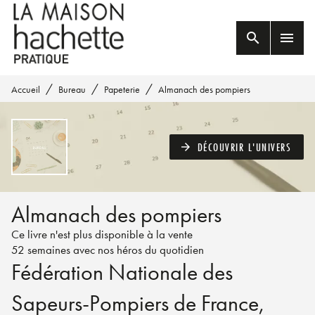
MENU
RECHERCHE
CONTENU
search
menu
PIED DE PAGE
/
/
/
Accueil
Bureau
Papeterie
Almanach des pompiers
DÉCOUVRIR L'UNIVERS
arrow_forward
Almanach des pompiers
Ce livre n'est plus disponible à la vente
52 semaines avec nos héros du quotidien
Fédération Nationale des
Sapeurs-Pompiers de France
,