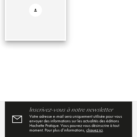
Inscrivez-vous à notre newsletter
Votre adresse e-mail sera uniquement utilisée pour vous
envoyer des informations sur les actualités des éditions
Hachette Pratique. Vous pouvez vous désinscrire à tout
moment. Pour plus d’informations,
cliquez ici
.