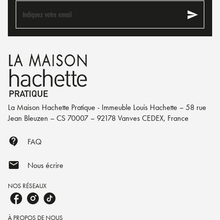
send
Indiquez votre email
La Maison Hachette Pratique - Immeuble Louis Hachette – 58 rue
Jean Bleuzen – CS 70007 – 92178 Vanves CEDEX, France
contact_support
FAQ
mail
Nous écrire
NOS RÉSEAUX
À PROPOS DE NOUS