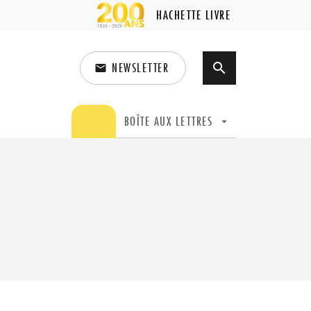
HACHETTE LIVRE
NEWSLETTER
search
email
search
BOÎTE AUX LETTRES
arrow_drop_down