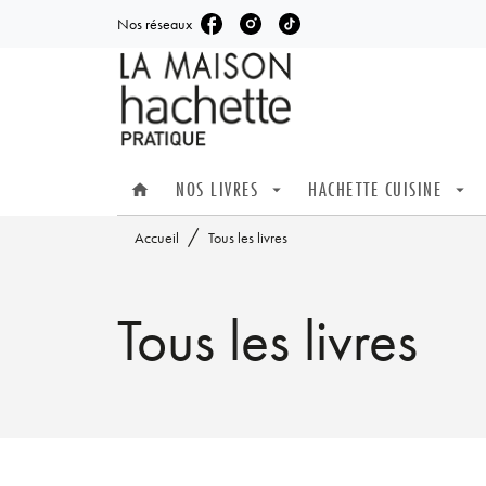
Nos réseaux
MENU
RECHERCHE
CONTENU
NOS LIVRES
HACHETTE CUISINE
home
arrow_drop_down
arrow_drop_down
/
Accueil
Tous les livres
Tous les livres