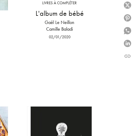
LIVRES À COMPLÉTER
P
L'album de bébé
P
Gaël Le Neillon
Camille Baladi
P
02/01/2020
P
link
C