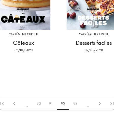
CARRÉMENT CUISINE
CARRÉMENT CUISINE
Gâteaux
Desserts faciles
02/01/2020
02/01/2020
irst_page
chevron_left
chevron_right
last_pa
90
91
92
93
...
...