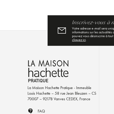
Inscrivez-vous à 
Votre adresse e-mail sera uni
informations sur les actualités
pouvez vous désinscrire à tout
cliquez ici
.
La Maison Hachette Pratique - Immeuble
Louis Hachette – 58 rue Jean Bleuzen – CS
70007 – 92178 Vanves CEDEX, France
contact_support
FAQ