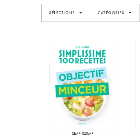
arrow_drop_down
arrow_drop_down
SÉLECTIONS
CATÉGORIES
SIMPLISSIME