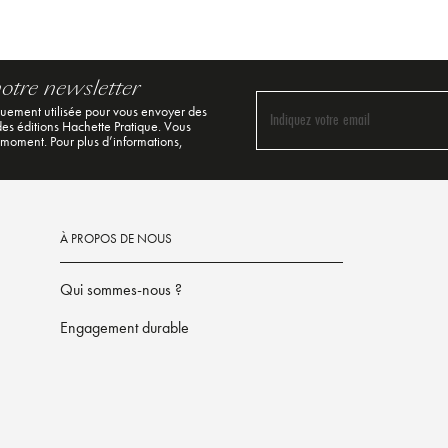
notre newsletter
quement utilisée pour vous envoyer des
Indiquez votre email
 des éditions Hachette Pratique. Vous
 moment. Pour plus d’informations,
À PROPOS DE NOUS
Qui sommes-nous ?
Engagement durable