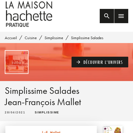
MENU
RECHERCHE
CONTENU
search
menu
PIED DE PAGE
/
/
/
Accueil
Cuisine
Simplissime
Simplissime Salades
DÉCOUVRIR L'UNIVERS
arrow_forward
Simplissime Salades
Jean-François Mallet
28/04/2021
SIMPLISSIME