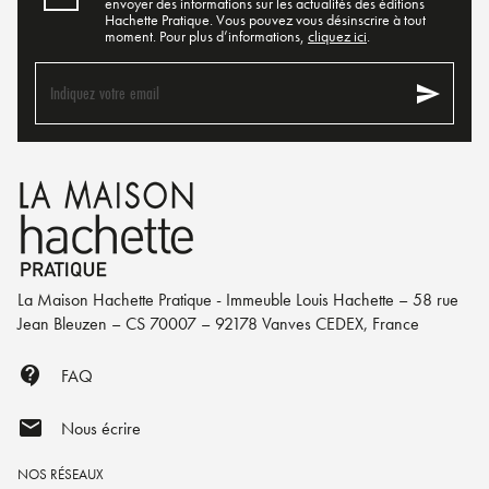
envoyer des informations sur les actualités des éditions
Hachette Pratique. Vous pouvez vous désinscrire à tout
moment. Pour plus d’informations,
cliquez ici
.
send
Indiquez votre email
La Maison Hachette Pratique - Immeuble Louis Hachette – 58 rue
Jean Bleuzen – CS 70007 – 92178 Vanves CEDEX, France
contact_support
FAQ
mail
Nous écrire
NOS RÉSEAUX