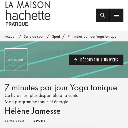
MENU
RECHERCHE
CONTENU
search
menu
PIED DE PAGE
/
/
/
Accueil
Salle de sport
Sport
7 minutes par jour Yoga tonique
DÉCOUVRIR L'UNIVERS
arrow_forward
7 minutes par jour Yoga tonique
Ce livre n'est plus disponible à la vente
Mon programme tonus et énergie
Hélène Jamesse
21/03/2018
SPORT