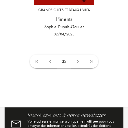
GRANDS CHEFS ET BEAUX LIVRES
Piments
Sophie Dupuis-Gaulier
02/04/2025
first_page
chevron_left
chevron_right
last_page
33
Inscrivez-vous à notre newsletter
Votre adresse e-mail sera uniquement utilisée pour vous
envoyer des informations sur les actualités des éditions