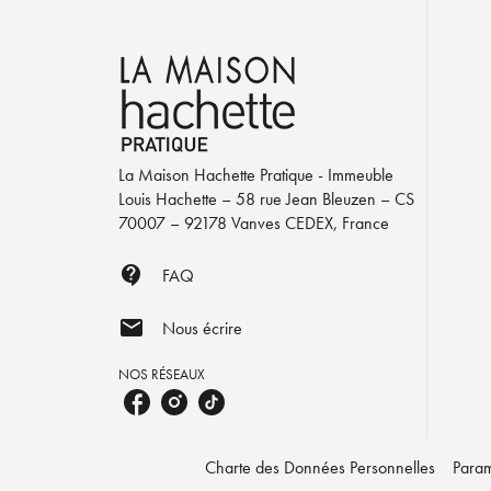
La Maison Hachette Pratique - Immeuble
Louis Hachette – 58 rue Jean Bleuzen – CS
70007 – 92178 Vanves CEDEX, France
contact_support
FAQ
mail
Nous écrire
NOS RÉSEAUX
Charte des Données Personnelles
Param