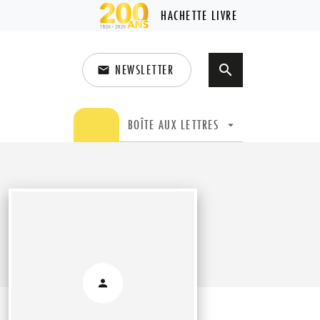
HACHETTE LIVRE
NEWSLETTER
search
email
search
BOÎTE AUX LETTRES
arrow_drop_down