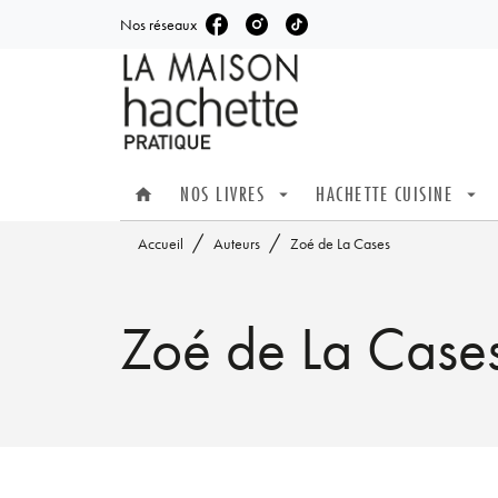
Nos réseaux
MENU
RECHERCHE
CONTENU
NOS LIVRES
HACHETTE CUISINE
home
arrow_drop_down
arrow_drop_down
/
/
Accueil
Auteurs
Zoé de La Cases
Zoé de La Case