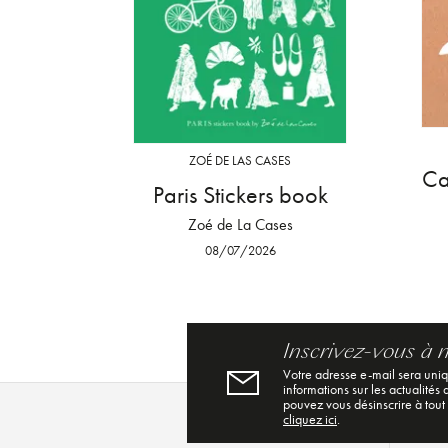
ZOÉ DE LAS CASES
Ca
Paris Stickers book
Zoé de La Cases
08/07/2026
Inscrivez-vous à 
Votre adresse e-mail sera uni
informations sur les actualités
pouvez vous désinscrire à tout
cliquez ici
.