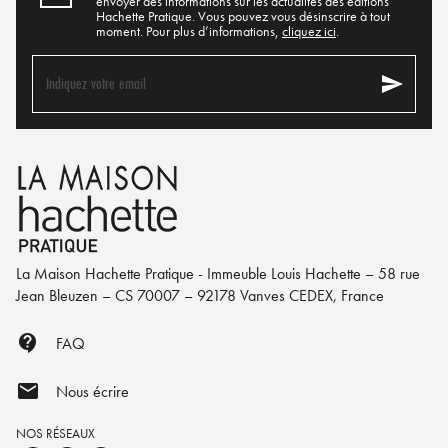
envoyer des informations sur les actualités des éditions
Hachette Pratique. Vous pouvez vous désinscrire à tout
moment. Pour plus d’informations,
cliquez ici
.
send
Indiquez votre email
La Maison Hachette Pratique - Immeuble Louis Hachette – 58 rue
Jean Bleuzen – CS 70007 – 92178 Vanves CEDEX, France
contact_support
FAQ
mail
Nous écrire
NOS RÉSEAUX