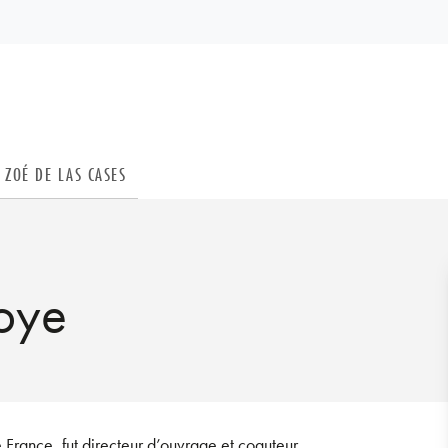
PIED DE PAGE
ZOÉ DE LAS CASES
Soye
 France, fut directeur d’ouvrage et coauteur