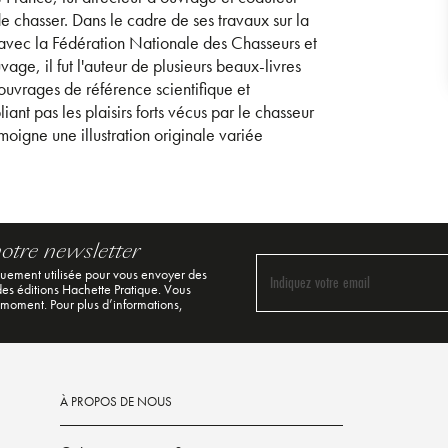
 chasser. Dans le cadre de ses travaux sur la
n avec la Fédération Nationale des Chasseurs et
age, il fut l'auteur de plusieurs beaux-livres
 ouvrages de référence scientifique et
nt pas les plaisirs forts vécus par le chasseur
moigne une illustration originale variée
notre newsletter
quement utilisée pour vous envoyer des
Indiquez votre email
 des éditions Hachette Pratique. Vous
 moment. Pour plus d’informations,
À PROPOS DE NOUS