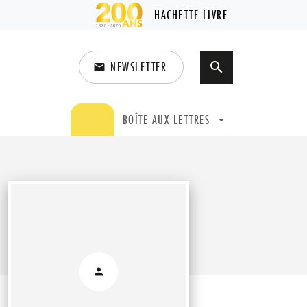
HACHETTE LIVRE
NEWSLETTER
search
email
search
BOÎTE AUX LETTRES
arrow_drop_down