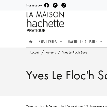
Nos réseaux
MENU
RECHERCHE
CONTENU
NOS LIVRES
HACHETTE CUISINE
home
arrow_drop_down
arrow_drop_down
/
/
Accueil
Auteurs
Yves Le Floc'h Soye
Yves Le Floc'h 
Yves le Floc'h Soye, de l'Académie Vétérinaire de