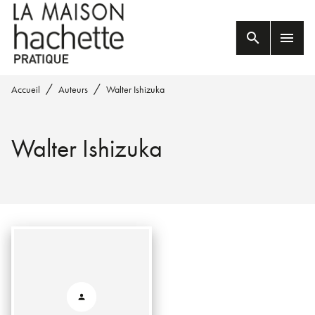
MENU
RECHERCHE
CONTENU
search
menu
PIED DE PAGE
/
/
Accueil
Auteurs
Walter Ishizuka
Walter Ishizuka