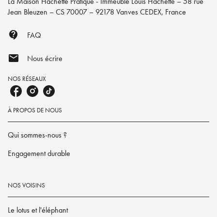
La Maison Hachette Pratique - Immeuble Louis Hachette – 58 rue
Jean Bleuzen – CS 70007 – 92178 Vanves CEDEX, France
contact_support
FAQ
mail
Nous écrire
NOS RÉSEAUX
À PROPOS DE NOUS
Qui sommes-nous ?
Engagement durable
NOS VOISINS
Le lotus et l'éléphant