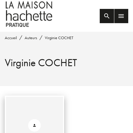
MENU
RECHERCHE
CONTENU
search
menu
PIED DE PAGE
/
/
Accueil
Auteurs
Virginie COCHET
Virginie COCHET