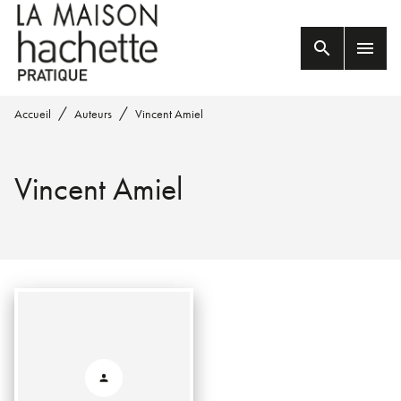
MENU
RECHERCHE
CONTENU
search
menu
PIED DE PAGE
/
/
Accueil
Auteurs
Vincent Amiel
Vincent Amiel