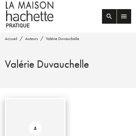
MENU
RECHERCHE
CONTENU
search
menu
PIED DE PAGE
/
/
Accueil
Auteurs
Valérie Duvauchelle
Valérie Duvauchelle