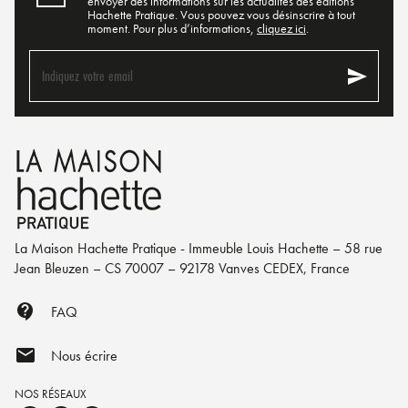
envoyer des informations sur les actualités des éditions
Hachette Pratique. Vous pouvez vous désinscrire à tout
moment. Pour plus d’informations,
cliquez ici
.
send
Indiquez votre email
La Maison Hachette Pratique - Immeuble Louis Hachette – 58 rue
Jean Bleuzen – CS 70007 – 92178 Vanves CEDEX, France
contact_support
FAQ
mail
Nous écrire
NOS RÉSEAUX