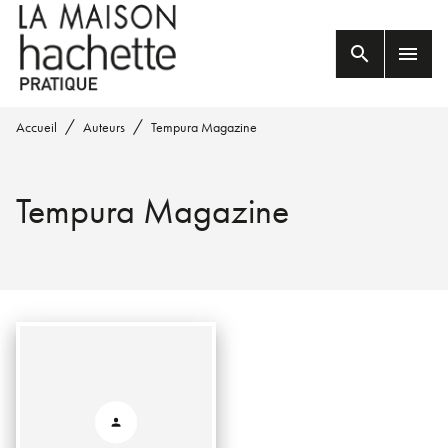
MENU
RECHERCHE
CONTENU
search
menu
PIED DE PAGE
/
/
Accueil
Auteurs
Tempura Magazine
Tempura Magazine