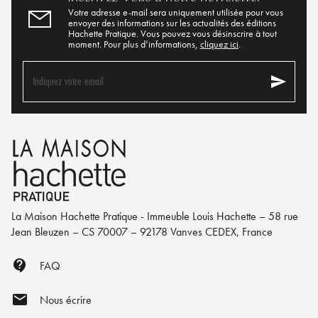
Votre adresse e-mail sera uniquement utilisée pour vous
envoyer des informations sur les actualités des éditions
Hachette Pratique. Vous pouvez vous désinscrire à tout
moment. Pour plus d’informations,
cliquez ici
.
send
Indiquez votre email
La Maison Hachette Pratique - Immeuble Louis Hachette – 58 rue
Jean Bleuzen – CS 70007 – 92178 Vanves CEDEX, France
contact_support
FAQ
mail
Nous écrire