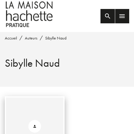
MENU
RECHERCHE
CONTENU
search
menu
PIED DE PAGE
/
/
Accueil
Auteurs
Sibylle Naud
Sibylle Naud