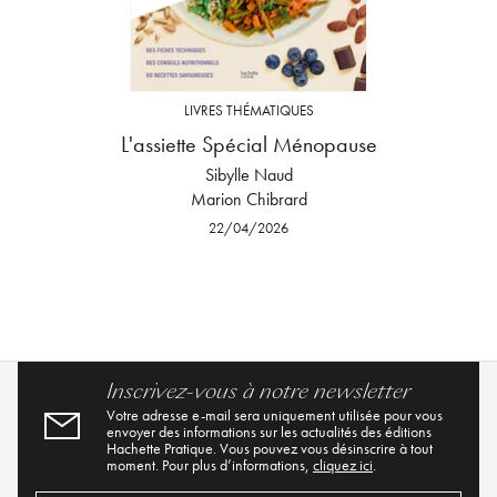
LIVRES THÉMATIQUES
L'assiette Spécial Ménopause
Sibylle Naud
Marion Chibrard
22/04/2026
Inscrivez-vous à notre newsletter
Votre adresse e-mail sera uniquement utilisée pour vous
envoyer des informations sur les actualités des éditions
Hachette Pratique. Vous pouvez vous désinscrire à tout
moment. Pour plus d’informations,
cliquez ici
.