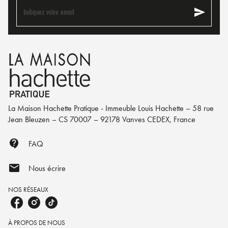
send
Indiquez votre email
La Maison Hachette Pratique - Immeuble Louis Hachette – 58 rue
Jean Bleuzen – CS 70007 – 92178 Vanves CEDEX, France
contact_support
FAQ
mail
Nous écrire
NOS RÉSEAUX
À PROPOS DE NOUS