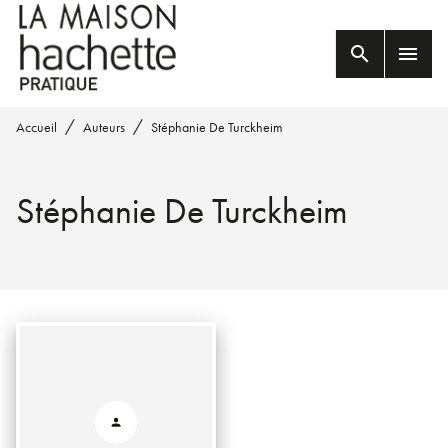
MENU
RECHERCHE
CONTENU
search
menu
PIED DE PAGE
/
/
Accueil
Auteurs
Stéphanie De Turckheim
Stéphanie De Turckheim