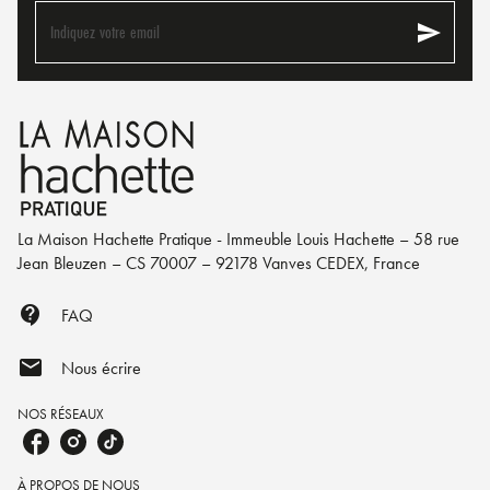
send
Indiquez votre email
La Maison Hachette Pratique - Immeuble Louis Hachette – 58 rue
Jean Bleuzen – CS 70007 – 92178 Vanves CEDEX, France
contact_support
FAQ
mail
Nous écrire
NOS RÉSEAUX
À PROPOS DE NOUS