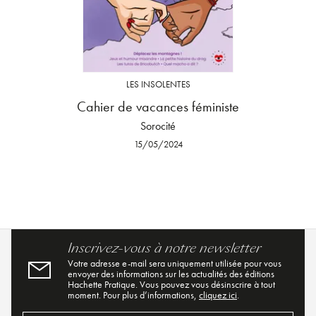
LES INSOLENTES
Cahier de vacances féministe
Sorocité
15/05/2024
Inscrivez-vous à notre newsletter
Votre adresse e-mail sera uniquement utilisée pour vous
envoyer des informations sur les actualités des éditions
Hachette Pratique. Vous pouvez vous désinscrire à tout
moment. Pour plus d’informations,
cliquez ici
.