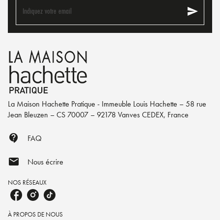
send
Indiquez votre email
La Maison Hachette Pratique - Immeuble Louis Hachette – 58 rue
Jean Bleuzen – CS 70007 – 92178 Vanves CEDEX, France
contact_support
FAQ
mail
Nous écrire
NOS RÉSEAUX
À PROPOS DE NOUS