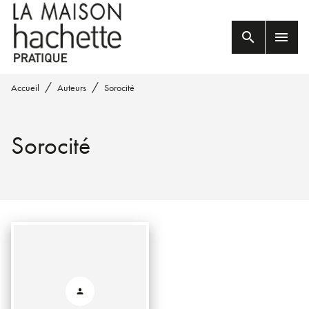
MENU
RECHERCHE
CONTENU
search
menu
PIED DE PAGE
/
/
Accueil
Auteurs
Sorocité
Sorocité