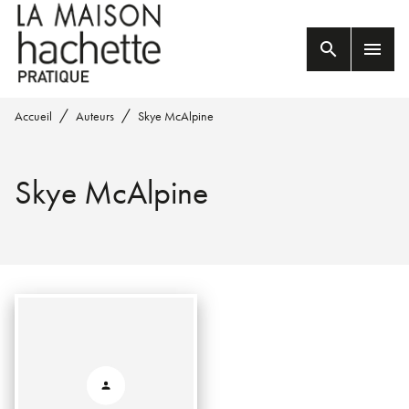
MENU
RECHERCHE
CONTENU
search
menu
PIED DE PAGE
/
/
Accueil
Auteurs
Skye McAlpine
Skye McAlpine