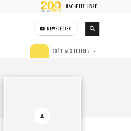
HACHETTE LIVRE
NEWSLETTER
search
email
search
BOÎTE AUX LETTRES
arrow_drop_down