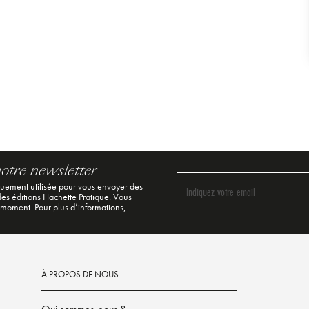
notre newsletter
quement utilisée pour vous envoyer des
Indiquez votre email
 des éditions Hachette Pratique. Vous
 moment. Pour plus d’informations,
À PROPOS DE NOUS