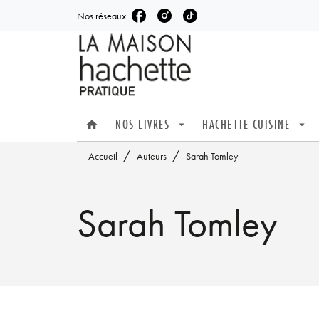
Nos réseaux
MENU
RECHERCHE
CONTENU
NOS LIVRES
HACHETTE CUISINE
home
arrow_drop_down
arrow_drop_down
/
/
Accueil
Auteurs
Sarah Tomley
Sarah Tomley