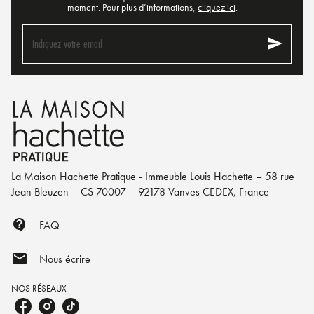
moment. Pour plus d’informations,
cliquez ici
.
send
Indiquez votre email
La Maison Hachette Pratique - Immeuble Louis Hachette – 58 rue
Jean Bleuzen – CS 70007 – 92178 Vanves CEDEX, France
contact_support
FAQ
mail
Nous écrire
NOS RÉSEAUX