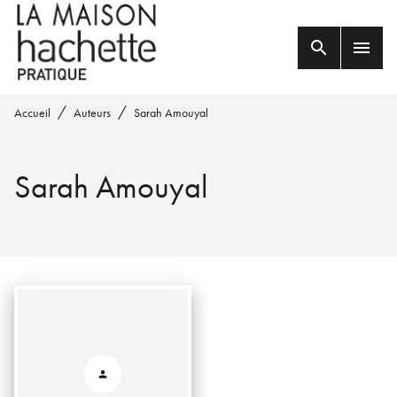
MENU
RECHERCHE
CONTENU
search
menu
PIED DE PAGE
/
/
Accueil
Auteurs
Sarah Amouyal
Sarah Amouyal