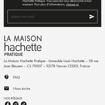
Hachette Pratique. Vous pouvez vous désinscrire à tout
moment. Pour plus d’informations,
cliquez ici
.
send
Indiquez votre email
La Maison Hachette Pratique - Immeuble Louis Hachette – 58 rue
Jean Bleuzen – CS 70007 – 92178 Vanves CEDEX, France
contact_support
FAQ
mail
Nous écrire
NOS RÉSEAUX