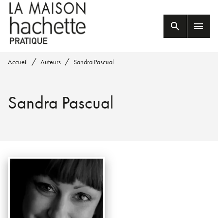
MENU
RECHERCHE
CONTENU
search
menu
PIED DE PAGE
/
/
Accueil
Auteurs
Sandra Pascual
Sandra Pascual