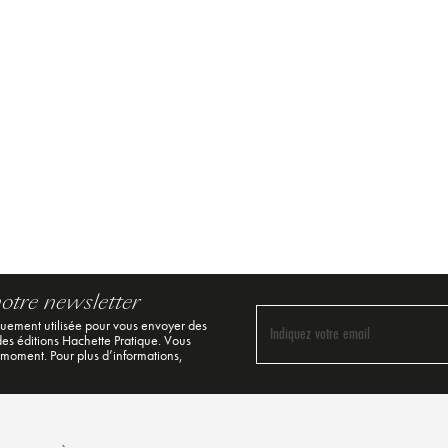
notre newsletter
quement utilisée pour vous envoyer des
Indiquez votre email
 des éditions Hachette Pratique. Vous
 moment. Pour plus d’informations,