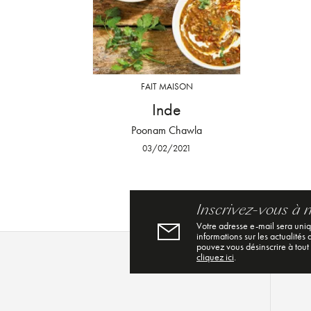
FAIT MAISON
Inde
Poonam Chawla
03/02/2021
Inscrivez-vous à 
Votre adresse e-mail sera uni
informations sur les actualités
pouvez vous désinscrire à tout
cliquez ici
.