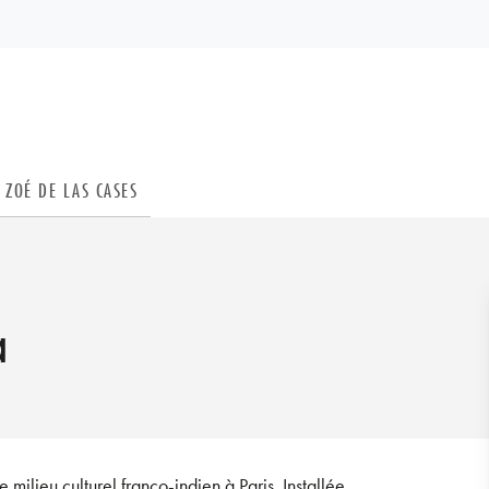
PIED DE PAGE
ZOÉ DE LAS CASES
a
ilieu culturel franco-indien à Paris. Installée