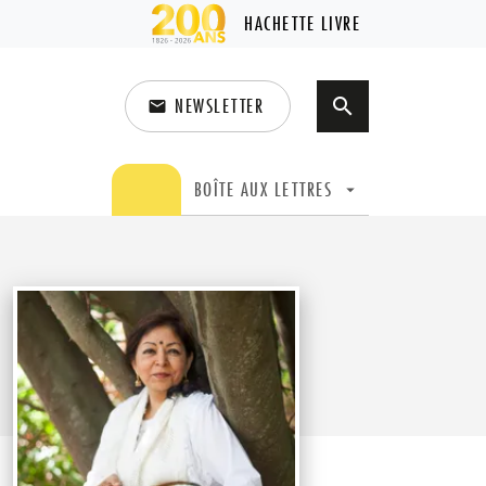
HACHETTE LIVRE
NEWSLETTER
search
email
search
BOÎTE AUX LETTRES
arrow_drop_down