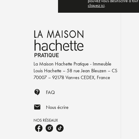
pouvez vous désinscrire à tout
cliquez ici
.
La Maison Hachette Pratique - Immeuble
Louis Hachette – 58 rue Jean Bleuzen – CS
70007 – 92178 Vanves CEDEX, France
contact_support
FAQ
mail
Nous écrire
NOS RÉSEAUX