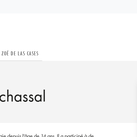
PIED DE PAGE
ZOÉ DE LAS CASES
rchassal
ie depuis l'âge de 14 ans. Il a participé à de