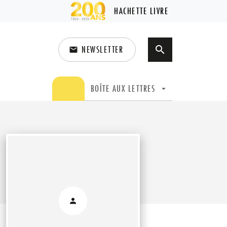
HACHETTE LIVRE
NEWSLETTER
search
email
search
BOÎTE AUX LETTRES
arrow_drop_down